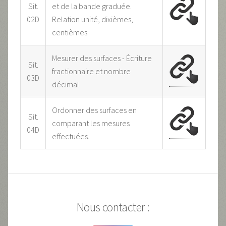
Sit.
et de la bande graduée.
02D
Relation unité, dixièmes,
centièmes.
Mesurer des surfaces - Écriture
Sit.
fractionnaire et nombre
03D
décimal.
Ordonner des surfaces en
Sit.
comparant les mesures
04D
effectuées.
Nous contacter :